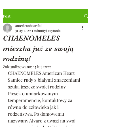
Post
americanheartfci
31 sty 2022
1 minut(y) czytania
CHAENOMELES
mieszka już ze swoją
rodziną!
Zaktualizowano:
15 lut 2022
CHAENOMELES American Heart 
Samiec rudy z białymi znaczeniami 
szuka jeszcze swojej rodziny. 
Piesek o umiarkowanym 
temperamencie, kontaktowy za 
równo do człowieka jak i 
rodzeństwa. Po domowemu 
nazywany Alvaro z uwagi na swój 