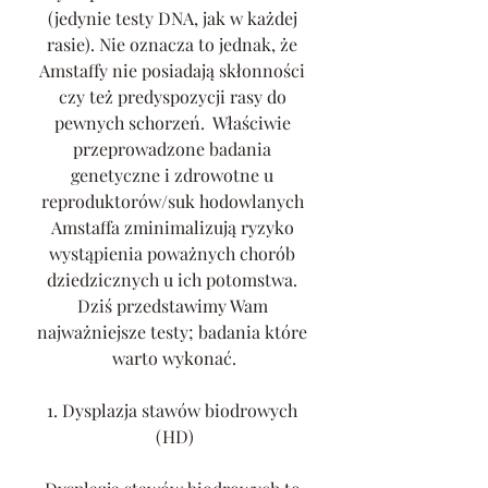
(jedynie testy DNA, jak w każdej 
rasie). Nie oznacza to jednak, że 
Amstaffy nie posiadają skłonności 
czy też predyspozycji rasy do 
pewnych schorzeń.  Właściwie 
przeprowadzone badania 
genetyczne i zdrowotne u 
reproduktorów/suk hodowlanych 
Amstaffa zminimalizują ryzyko 
wystąpienia poważnych chorób 
dziedzicznych u ich potomstwa. 
Dziś przedstawimy Wam 
najważniejsze testy; badania które 
warto wykonać.
1. Dysplazja stawów biodrowych 
(HD)