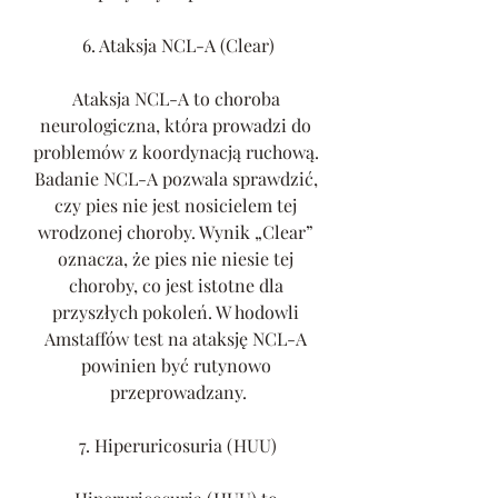
6. Ataksja NCL-A (Clear)
Ataksja NCL-A to choroba 
neurologiczna, która prowadzi do 
problemów z koordynacją ruchową. 
Badanie NCL-A pozwala sprawdzić, 
czy pies nie jest nosicielem tej 
wrodzonej choroby. Wynik „Clear” 
oznacza, że pies nie niesie tej 
choroby, co jest istotne dla 
przyszłych pokoleń. W hodowli 
Amstaffów test na ataksję NCL-A 
powinien być rutynowo 
przeprowadzany.
7. Hiperuricosuria (HUU)