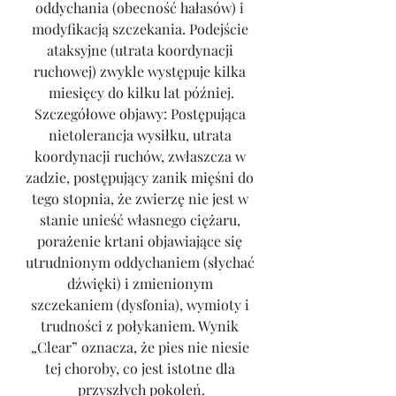
oddychania (obecność hałasów) i 
modyfikacją szczekania. Podejście 
ataksyjne (utrata koordynacji 
ruchowej) zwykle występuje kilka 
miesięcy do kilku lat później.
Szczegółowe objawy: Postępująca 
nietolerancja wysiłku, utrata 
koordynacji ruchów, zwłaszcza w 
zadzie, postępujący zanik mięśni do 
tego stopnia, że ​​zwierzę nie jest w 
stanie unieść własnego ciężaru, 
porażenie krtani objawiające się 
utrudnionym oddychaniem (słychać 
dźwięki) i zmienionym 
szczekaniem (dysfonia), wymioty i 
trudności z połykaniem. Wynik 
„Clear” oznacza, że pies nie niesie 
tej choroby, co jest istotne dla 
przyszłych pokoleń.