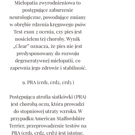
Mielopatia zwyrodnieniowa to 
postępujące zaburzenie 
neurologiczne, powodujące zmiany 
w obrębie rdzenia kręgowego psów 
Test exon 2 ocenia, czy pies jest 
nosicielem tej choroby. Wynik 
„Clear” oznacza, że pies nie jest 
predysponowany do rozwoju 
degeneratywnej mielopatii, co 
zapewnia jego zdrowie i stabilność.
9. PRA (crd1, crd2, crd3 )
Postępująca atrofia siatkówki (PRA) 
jest chorobą oczu, która prowadzi 
do stopniowej utraty wzroku. W 
przypadku American Staffordshire 
Terrier, przeprowadzenie testów na 
PRA (crd1, crd2, crd3) jest istotne. 