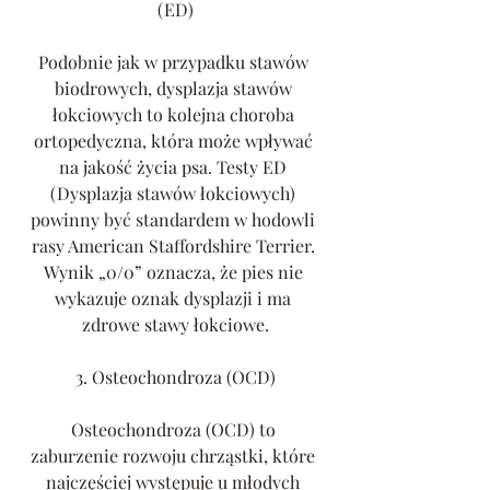
(ED)
Podobnie jak w przypadku stawów 
biodrowych, dysplazja stawów 
łokciowych to kolejna choroba 
ortopedyczna, która może wpływać 
na jakość życia psa. Testy ED 
(Dysplazja stawów łokciowych) 
powinny być standardem w hodowli 
rasy American Staffordshire Terrier. 
Wynik „0/0” oznacza, że pies nie 
wykazuje oznak dysplazji i ma 
zdrowe stawy łokciowe.
3. Osteochondroza (OCD)
Osteochondroza (OCD) to 
zaburzenie rozwoju chrząstki, które 
najczęściej występuje u młodych 