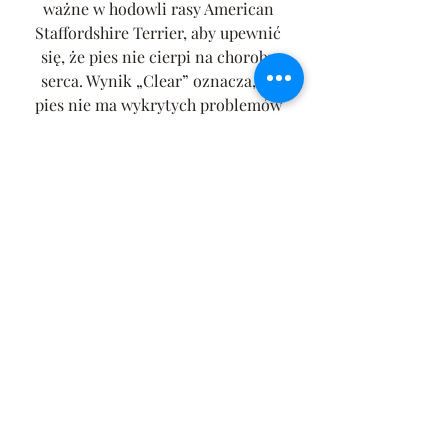
ważne w hodowli rasy American 
Staffordshire Terrier, aby upewnić 
się, że pies nie cierpi na choroby 
serca. Wynik „Clear” oznacza, że 
pies nie ma wykrytych problemów 
kardiologicznych, co zwiększa 
szanse na długie i zdrowe życie.
13. Testy DNA / testy koloru
Badania genetyczne pomagają 
wykryć potencjalne choroby 
genetyczne i inne problemy 
zdrowotne, które mogą dotyczyć 
psa. Ponadto testy koloru sierści 
pozwalają określić genotyp psa, co 
jest istotne w hodowli, aby uniknąć 
niepożądanych wyników 
kolorystycznych. Testy DNA 