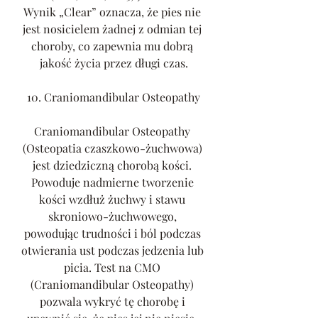
Wynik „Clear” oznacza, że pies nie 
jest nosicielem żadnej z odmian tej 
choroby, co zapewnia mu dobrą 
jakość życia przez długi czas.
10. Craniomandibular Osteopathy
Craniomandibular Osteopathy 
(Osteopatia czaszkowo-żuchwowa) 
jest dziedziczną chorobą kości. 
Powoduje nadmierne tworzenie 
kości wzdłuż żuchwy i stawu 
skroniowo-żuchwowego, 
powodując trudności i ból podczas 
otwierania ust podczas jedzenia lub 
picia. Test na CMO 
(Craniomandibular Osteopathy) 
pozwala wykryć tę chorobę i 