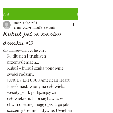
Post
americanheartfci
27 maj 2023
1 minut(y) czytania
Kubuś już w swoim
domku <3
Zaktualizowano:
26 lip 2023
Po długich i trudnych 
przemyśleniach…
Kubuś - bubuś szuka ponownie 
swojej rodziny.
JUNCUS EFFUSUS American Heart
Piesek nastawiony na człowieka, 
wesoły psiak podążający za 
człowiekiem. Lubi się bawić, w 
chwili obecnej mogę opisać go jako 
szczenię średnio aktywne. Uwielbia 