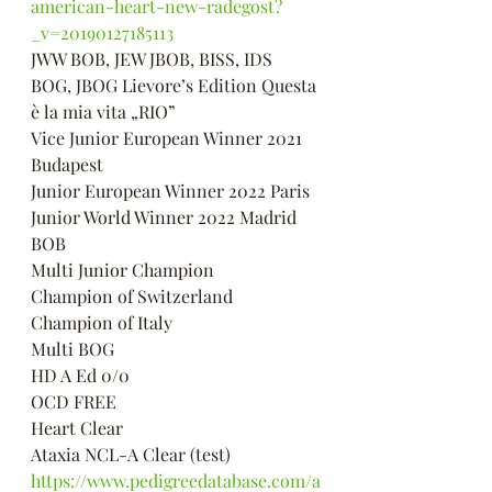
american-heart-new-radegost?
_v=20190127185113
JWW BOB, JEW JBOB, BISS, IDS 
BOG, JBOG Lievore’s Edition Questa 
è la mia vita „RIO”
Vice Junior European Winner 2021 
Budapest 
Junior European Winner 2022 Paris 
Junior World Winner 2022 Madrid 
BOB
Multi Junior Champion 
Champion of Switzerland
Champion of Italy
Multi BOG 
HD A Ed 0/0 
OCD FREE
Heart Clear 
Ataxia NCL-A Clear (test)
https://www.pedigreedatabase.com/a