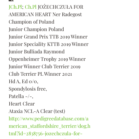
JCh.Pl
; 
Ch.Pl
 JOŻECHCZUŁA FOR 
AMERICAN HEART Ner Radegost 
Champion of Poland 
Junior Champion Poland 
Junior Grand Prix TTB 2019 Winner 
Junior Speciality KTTB 2019 Winner 
Junior Bulliada Raymond 
Oppenheimer Trophy 2019 Winner 
Junior Winner Club Terrier 2019 
Club Terrier PL Winner 2021 
Hd A, Ed 0/0, 
Spondylosis free, 
Patella -/-, 
Heart Clear 
Ataxia NCL-A Clear (test)
http://www.pedigreedatabase.com/a
merican_staffordshire_terrier/dog.h
tml?id=2838756-jozechczula-for-