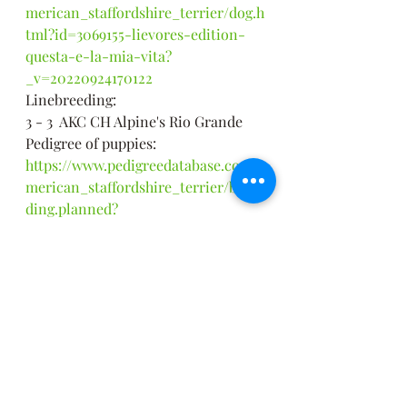
merican_staffordshire_terrier/dog.h
tml?id=3069155-lievores-edition-
questa-e-la-mia-vita?
_v=20220924170122
Linebreeding:
3 - 3  AKC CH Alpine's Rio Grande
Pedigree of puppies:
https://www.pedigreedatabase.com/a
merican_staffordshire_terrier/bree
ding.planned?
litter=15545&fbclid=IwAR1OIbye-
iqZbe5h3jP0k5O4Y4Sua3Mm_LPZhw
6Y9g33GvasT4_7_taI25U