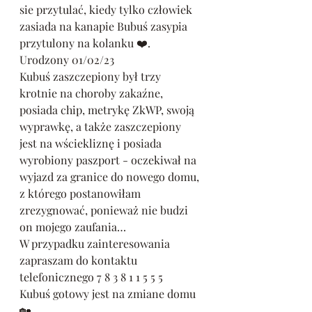
sie przytulać, kiedy tylko człowiek 
zasiada na kanapie Bubuś zasypia 
przytulony na kolanku ❤️. 
Urodzony 01/02/23 
Kubuś zaszczepiony był trzy 
krotnie na choroby zakaźne, 
posiada chip, metrykę ZkWP, swoją 
wyprawkę, a także zaszczepiony 
jest na wściekliznę i posiada 
wyrobiony paszport - oczekiwał na 
wyjazd za granice do nowego domu, 
z którego postanowiłam 
zrezygnować, ponieważ nie budzi 
on mojego zaufania…
W przypadku zainteresowania 
zapraszam do kontaktu 
telefonicznego 7 8 3 8 1 1 5 5 5 
Kubuś gotowy jest na zmiane domu 
🏡