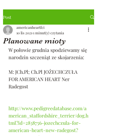
Post
americanheartfci
10 lis 2021
1 minut(y) czytania
Planowane mioty
W połowie grudnia spodziewamy się 
narodzin szczeniąt ze skojarzenia: 
M: JCh.Pl; Ch.Pl JOŻECHCZUŁA 
FOR AMERICAN HEART Ner 
Radegost 
http://www.pedigreedatabase.com/a
merican_staffordshire_terrier/dog.h
tml?id=2838756-jozechczula-for-
american-heart-new-radegost?