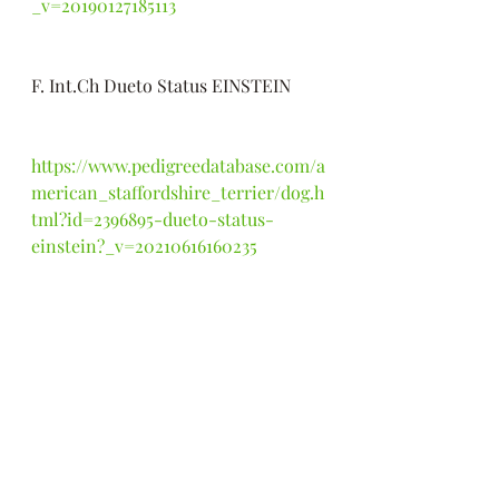
_v=20190127185113
F. Int.Ch Dueto Status EINSTEIN 
https://www.pedigreedatabase.com/a
merican_staffordshire_terrier/dog.h
tml?id=2396895-dueto-status-
einstein?_v=20210616160235